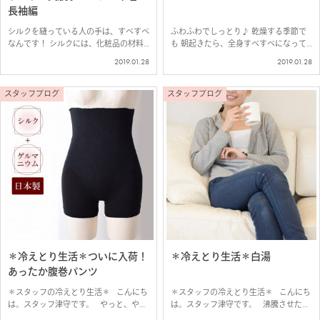
長袖編
シルクを縫っている人の手は、すべすべ
ふわふわでしっとり♪ 乾燥する季節で
なんです！ シルクには、化粧品の材料
も 朝起きたら、全身すべすべになって
としても使われているくらい 美肌効果
いそうな 贅沢なシルクの毛布 ぐっす
2019.01.28
2019.01.28
がある成分も含まれています。 実は私
り熟睡できそうです♪ シルクの毛布は
も、シルクに携わるようになって、 試
冬だけのものではありません。 シルク
作品とかいろいろシルクをほ…
は寝汗を素早く放湿するので…
スタッフブログ
スタッフブログ
＊冷えとり生活＊ついに入荷！
＊冷えとり生活＊白湯
あったか腹巻パンツ
＊スタッフの冷えとり生活＊ こんにち
＊スタッフの冷えとり生活＊ こんにち
は。スタッフ津守です。 やっと、やっ
は。スタッフ津守です。 沸騰させたお
と入荷しました！ ▼肌側シルク＋ゲル
湯を少し冷まして飲む「白湯」 手軽