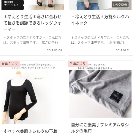
＊冷えとり生活＊寒さに合わせ
＊冷えとり生活＊万能シルクハ
て長さを調節できるレッグウォ
イネック
ーマー
＊スタッフの冷えとり生活＊ こんにち
＊スタッフの冷えとり生活＊ こんにち
は。スタッフ津守です。 寒さに合わせ
は。スタッフ津守です。 お洋服にも、
て長さを調節できる レッグウォーマー
パジャマのインにも使える 万能シルク
2019.02.08
2019.01.31
は冷えとり生活に欠かせない！ ▼シル
100％ハイネック。 ▼シルク100％ジャ
クレッグウォーマー 日本製【52c…
ージー ハイネック 長袖トッ…
企画だより
企画だより
自分にご褒美♪プレミアムなシ
ルクの毛布
すべすべ美肌♪シルクの下着