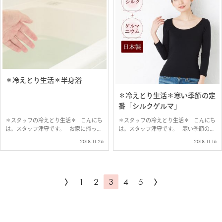
＊冷えとり生活＊半身浴
＊冷えとり生活＊寒い季節の定
番「シルクゲルマ」
＊スタッフの冷えとり生活＊ こんにち
＊スタッフの冷えとり生活＊ こんにち
は。スタッフ津守です。 お家に帰っ
は。スタッフ津守です。 寒い季節の冷
て、ゆったり過ごす、お風呂タイム。
えとりの定番「シルクゲルマ」 工場
2018.11.26
2018.11.16
一日の疲れを癒してくれる、至福のひと
が閉鎖したため、 今年の冬はどうやっ
とき。 この時間も半身浴で冷えとり。
て寒さを乗り切ろうかと…
…
1
2
3
4
5