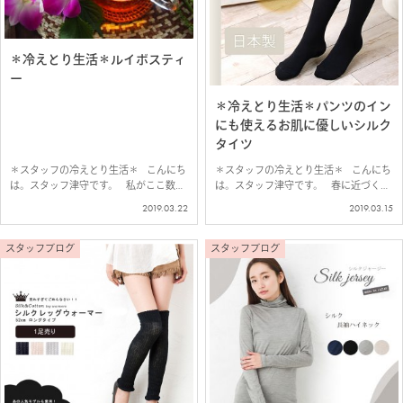
＊冷えとり生活＊ルイボスティ
ー
＊冷えとり生活＊パンツのイン
にも使えるお肌に優しいシルク
タイツ
＊スタッフの冷えとり生活＊ こんにち
＊スタッフの冷えとり生活＊ こんにち
は。スタッフ津守です。 私がここ数
は。スタッフ津守です。 春に近づくに
年、飲み続けているのが、「ルイボステ
つれて、暖かくなりますが、 下半身は
2019.03.22
2019.03.15
ィー」 アンチエイジング効果があると
意外と冷えているので、 この時季の冷
いう女性に嬉しい言葉に惹かれたのが、
えとりもお忘れなく。 私は、普段ス…
飲み始めたきっ…
スタッフブログ
スタッフブログ