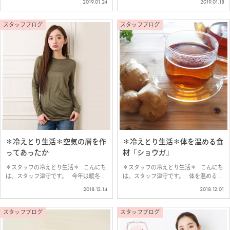
2019.01.24
2019.01.18
マニウムのあったか腹巻パンツ ぬくぬ
で毎日に取り入れやすい冷えとり健康法
くあったか冬の定番「…
のひとつでもあり、 モ…
スタッフブログ
スタッフブログ
＊冷えとり生活＊空気の層を作
＊冷えとり生活＊体を温める食
ってあったか
材「ショウガ」
＊スタッフの冷えとり生活＊ こんにち
＊スタッフの冷えとり生活＊ こんにち
は。スタッフ津守です。 今年は暖冬で
は。スタッフ津守です。 体を温める食
あまり寒さを感じなかったのですが、
材といえば「ショウガ」 ショウガに
2018.12.14
2018.12.01
ここ数日、気温が下がって寒い時期があ
含まれるショウガオールには、 血行を
りました。 そんな寒い冬を快適に過…
促進して、体を温める効…
スタッフブログ
スタッフブログ