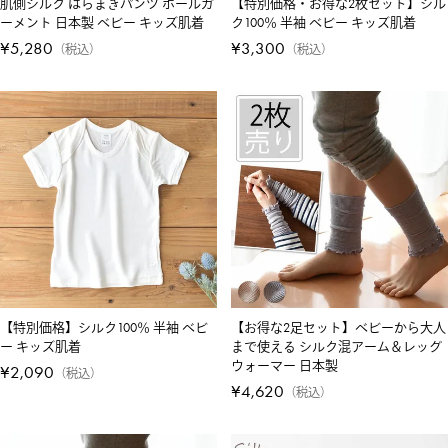
肌側シルク はらまきパンツ ホールガ
【特別価格・お得な2枚セット】シル
ーメント 日本製 ベビー キッズ肌着
ク100％ 半袖 ベビー キッズ肌着
¥
5,280
¥
3,300
税込
税込
【特別価格】シルク100％ 半袖 ベビ
【お得な2足セット】ベビーから大人
ー キッズ肌着
まで使える シルク混アーム＆レッグ
ウォーマー 日本製
¥
2,090
税込
¥
4,620
税込