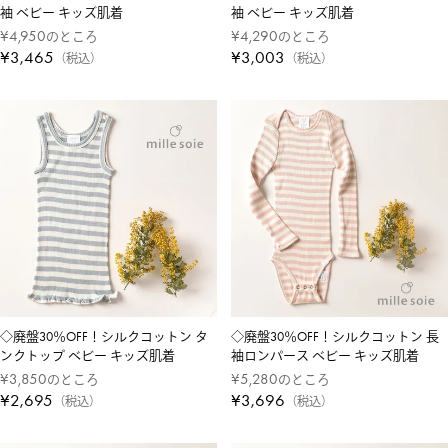
袖 ベビー キッズ肌着
袖 ベビー キッズ肌着
¥
4,950
¥
4,290
のところ
のところ
¥
3,465
¥
3,003
税込
税込
◇廃盤30％OFF！シルクコットン タ
◇廃盤30％OFF！シルクコットン 長
ンクトップ ベビー キッズ肌着
袖ロンパース ベビー キッズ肌着
¥
3,850
¥
5,280
のところ
のところ
¥
2,695
¥
3,696
税込
税込