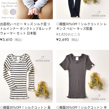
出産祝い ベビー キッズ シルク混 リ
◇廃盤30％OFF！シルクコットン レ
トルインナー タンクトップ＆レッグ
ギンス ベビー キッズ肌着
ウォーマー セット 日本製
¥
3,850
のところ
¥
5,610
¥
2,695
税込
税込
◇廃盤30％OFF！シルクコットン 長
◇廃盤30％OFF！シルクコットン 半