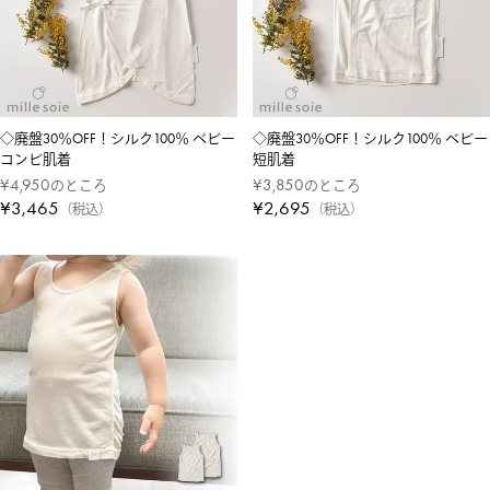
◇廃盤30％OFF！シルク100％ ベビー
◇廃盤30％OFF！シルク100％ ベビー
コンビ肌着
短肌着
¥
4,950
¥
3,850
のところ
のところ
¥
3,465
¥
2,695
税込
税込