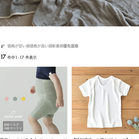
価格が安い順
価格が高い順
新着順
優先度順
17
1
-
17
件中
件表示