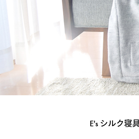
E's シルク寝