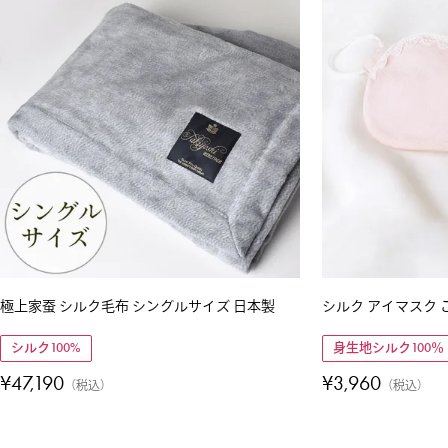
極上家蚕 シルク毛布 シングルサイズ 日本製
シルク アイマスク 
シルク100%
身生地シルク100％
¥
47,190
¥
3,960
税込
税込