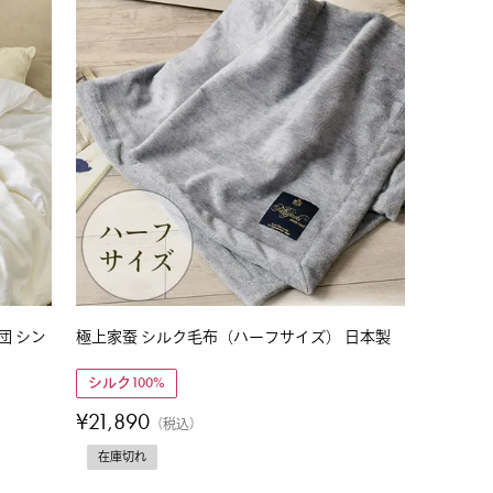
団 シン
極上家蚕 シルク毛布（ハーフサイズ） 日本製
シルク100%
¥
21,890
税込
在庫切れ