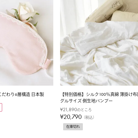
こだわり6層構造 日本製
【特別価格】シルク100％真綿 薄掛け布
グルサイズ 側生地バンブー
¥
21,890
のところ
¥
20,790
税込
在庫切れ