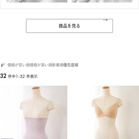
商品を見る
価格が安い順
価格が高い順
新着順
優先度順
32
1
-
32
件中
件表示