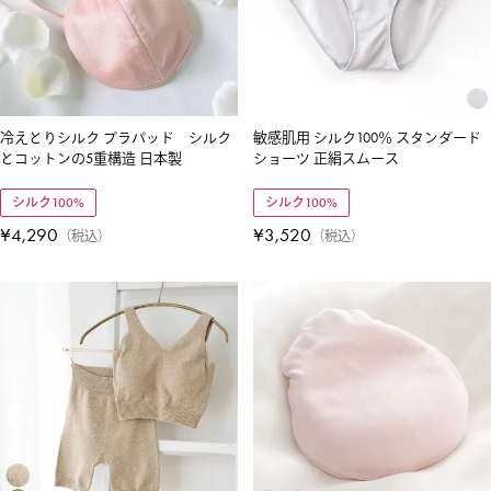
冷えとりシルク ブラパッド シルク
敏感肌用 シルク100％ スタンダード
とコットンの5重構造 日本製
ショーツ 正絹スムース
シルク100%
シルク100%
¥
4,290
¥
3,520
税込
税込