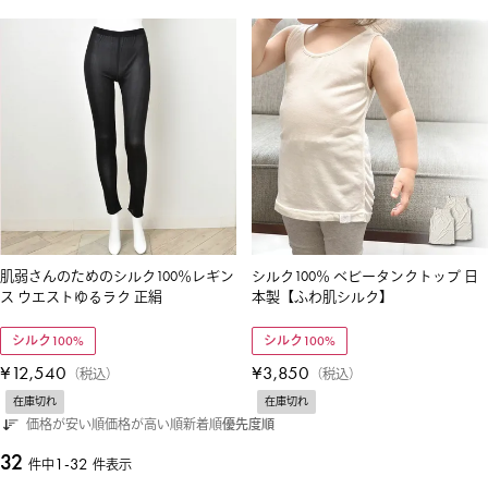
肌弱さんのためのシルク100％レギン
シルク100％ ベビータンクトップ 日
ス ウエストゆるラク 正絹
本製【ふわ肌シルク】
シルク100%
シルク100%
¥
12,540
¥
3,850
税込
税込
在庫切れ
在庫切れ
価格が安い順
価格が高い順
新着順
優先度順
32
1
-
32
件中
件表示