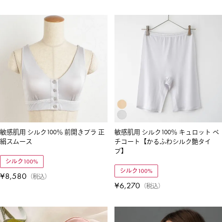
敏感肌用 シルク100％ 前開きブラ 正
敏感肌用 シルク100％ キュロット ペ
絹スムース
チコート【かるふわシルク艶タイ
プ】
シルク100%
シルク100%
¥
8,580
税込
¥
6,270
税込