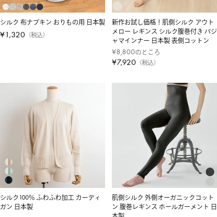
シルク 布ナプキン おりもの用 日本製
新作お試し価格！肌側シルク アウト
メロー レギンス シルク腹巻付き パジ
¥
1,320
税込
ャマインナー 日本製 表側コットン
¥
8,800
のところ
¥
7,920
税込
シルク100％ ふわふわ加工 カーディ
肌側シルク 外側オーガニックコット
ガン 日本製
ン 腹巻レギンス ホールガーメント 日
本製