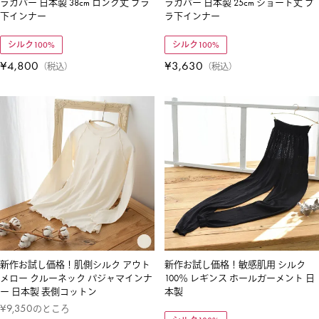
ラカバー 日本製 38cm ロング丈 ブラ
ラカバー 日本製 25cm ショート丈 ブ
下インナー
ラ下インナー
シルク100%
シルク100%
¥
4,800
¥
3,630
税込
税込
新作お試し価格！肌側シルク アウト
新作お試し価格！敏感肌用 シルク
メロー クルーネック パジャマインナ
100％ レギンス ホールガーメント 日
ー 日本製 表側コットン
本製
¥
9,350
のところ