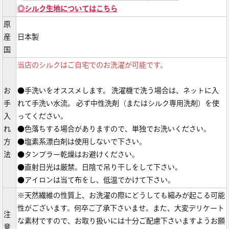
◎シルク生地についてはこちら
原
産
日本製
国
当店のシルクはご自宅でのお洗濯が可能です。
お
●手洗いをオススメします。 洗濯機で洗う場合は、ネットに入
手
れて手洗い水流。 必ず中性洗剤（またはシルク専用洗剤）を使
入
ってください。
れ
●色落ちする場合がありますので、単独でお洗いください。
方
●塩素系漂白剤は使用しないで下さい。
法
●タンブラー乾燥はお避けください。
●直射日光は厳禁。日陰で吊り干しをして下さい。
●アイロンは当て布をし、低温でかけて下さい。
※天然繊維の性質上、お洗濯の際にどうしても縮みが起こる可能
性がございます。何卒ご了承下さいませ。また、大変デリケート
注
な素材ですので、お取り扱いには十分ご配慮下さいますようお願
意