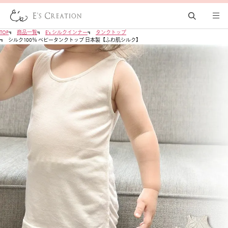
TOP
商品一覧
E's シルクインナー
タンクトップ
シルク100％ ベビータンクトップ 日本製【ふわ肌シルク】