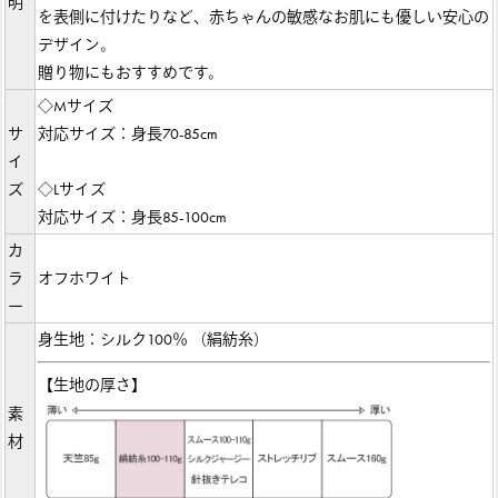
明
を表側に付けたりなど、赤ちゃんの敏感なお肌にも優しい安心の
デザイン。
贈り物にもおすすめです。
◇Mサイズ
サ
対応サイズ：身長70-85cm
イ
ズ
◇Lサイズ
対応サイズ：身長85-100cm
カ
ラ
オフホワイト
ー
身生地：シルク100％ （絹紡糸）
【生地の厚さ】
素
材