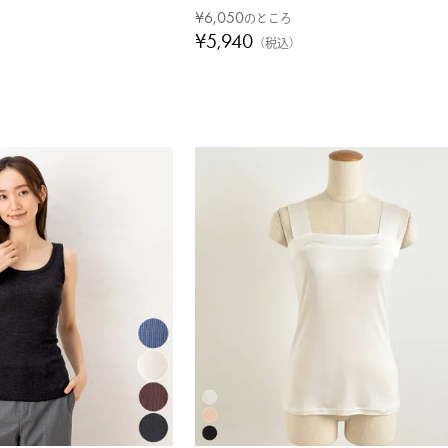
¥
6,050
のところ
¥
5,940
税込