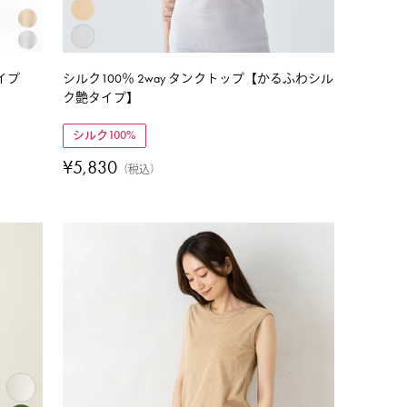
イプ
シルク100％ 2way タンクトップ【かるふわシル
ク艶タイプ】
シルク100%
¥
5,830
税込