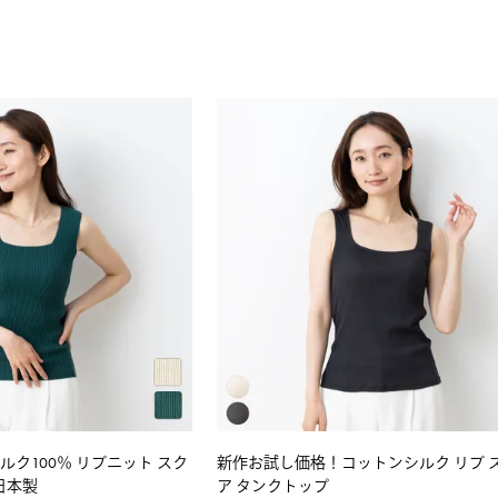
ク100％ リブニット スク
新作お試し価格！コットンシルク リブ 
日本製
ア タンクトップ