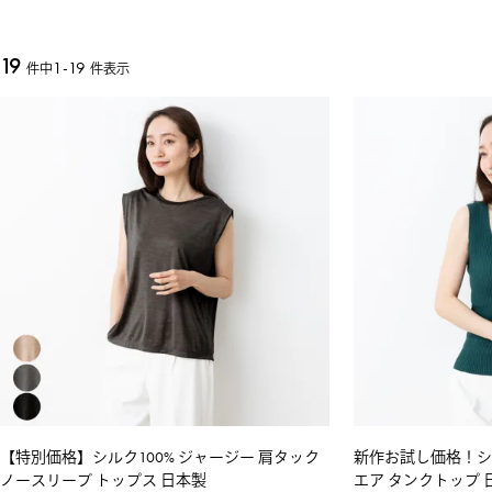
19
1
-
19
件中
件表示
【特別価格】シルク100% ジャージー 肩タック
新作お試し価格！シル
ノースリーブ トップス 日本製
エア タンクトップ 