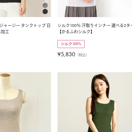
トジャージー タンクトップ 日
シルク100％ 汗取りインナー 選べる2タ
ル加工
【かるふわシルク】
シルク100%
¥
5,830
税込