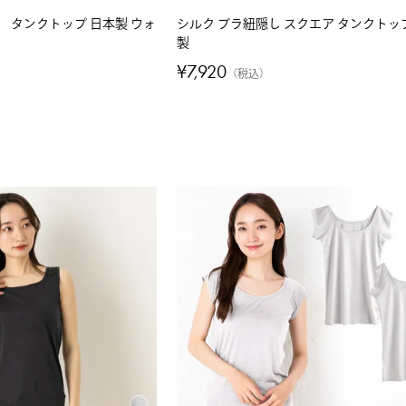
コ タンクトップ 日本製 ウォ
シルク ブラ紐隠し スクエア タンクトッ
製
¥
7,920
税込