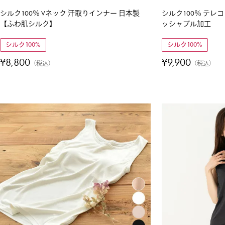
シルク100％ Vネック 汗取りインナー 日本製
シルク100％ テレ
【ふわ肌シルク】
ッシャブル加工
シルク100%
シルク100%
¥
8,800
¥
9,900
税込
税込