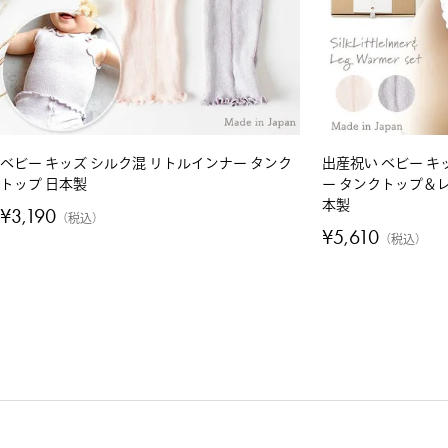
ベビー キッズ シルク混 リトルインナー タンク
出産祝い ベビー キ
トップ 日本製
ー タンクトップ＆レ
本製
¥
3,190
税込
¥
5,610
税込