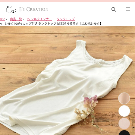
TOP
商品一覧
E's シルクインナー
タンクトップ
シルク100％ カップ付き タンクトップ 日本製 ゆるラク【ふわ肌シルク】