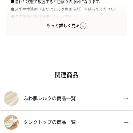
●濡れた状態で放置すると色移りの原因になります。
●必ず中性洗剤（またはシルク専用洗剤）を使ってください。
●塩素系漂白剤は使用しないで下さい。
●タンブラー乾燥はお避けください。
もっと詳しく見る
●色移りの原因となりますので、違うお色のものと一緒に洗わ
ないで下さい。
●直射日光は厳禁。日陰で吊り干しをして下さい。
※こちらは素材の特性上、生地に色糸の混入や横スジまたは全
体的な縦スジがある場合がございますが、傷ものではございま
せん。予めご了承下さいませ。
※天然繊維の性質上、お洗濯の際にどうしても縮みが起こる可
関連商品
能性がございます。何卒ご了承下さいませ。また、大変デリケー
トな素材ですので、お取り扱いには十分ご配慮下さいますよう
お願い申し上げます。
ふわ肌シルクの商品一覧
※パッドのシワ・へこみが理由での返品交換はお受けできませ
ん。
タンクトップの商品一覧