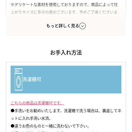
※デリケートな素材を使用しておりますので、商品によって仕
上がりサイズに多少の差がございます。予めご了承くださいま
せ。
もっと詳しく見る
カラー
オフホワイト/シアーベージュ/ブラック/パウダースキン
※【ブラック】は色落ちや毛羽立ちを抑える特殊なウォッシャ
お手入れ方法
ブル加工を施しています。
素材
洗濯機可
身生地：シルク100%（絹紡糸）
原産国
日本製
こちらの商品は洗濯機可です。
●手洗いをお勧めいたします。洗濯機で洗う場合は、裏返してネ
注意点
ットに入れ手洗い水流。
●違うお色のものと一緒に洗わないで下さい。