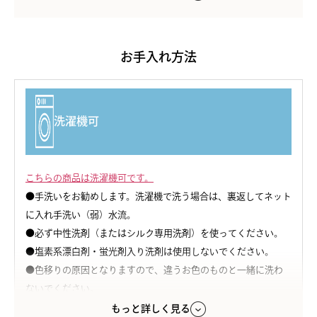
カラー
オフホワイト/シアーベージュ/ブラック/パウダースキン
※【ブラック】は色落ちや毛羽立ちを抑える特殊なウォッシャ
お手入れ方法
ブル加工を施しています。
素材
洗濯機可
身生地：シルク100%（絹紡糸）
原産国
日本製
こちらの商品は洗濯機可です。
●手洗いをお勧めします。洗濯機で洗う場合は、裏返してネット
注意点
に入れ手洗い（弱）水流。
●必ず中性洗剤（またはシルク専用洗剤）を使ってください。
●塩素系漂白剤・蛍光剤入り洗剤は使用しないでください。
●色移りの原因となりますので、違うお色のものと一緒に洗わ
ないでください。
●脱水は弱い設定で短時間でお願いします。
もっと詳しく見る