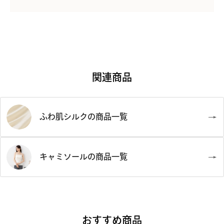
●濡れた状態で放置しないでください。
●水濡れ・汗・強い摩擦により色移りや色落ちする場合があり
ますのでご注意ください。
※こちらは素材の特性上、生地に色糸の混入や横スジまたは全
●タンブラー乾燥はお避けください。
体的な縦スジがある場合がございますが、傷ものではございま
●直射日光は厳禁。洗濯後は速やかに形を整え日陰で吊り干し
せん。予めご了承下さいませ。
をしてください。
※天然繊維の性質上、お洗濯の際にどうしても縮みが起こる可
関連商品
●アイロンは当て布を使用してください。
能性がございます。何卒ご了承下さいませ。また、大変デリケー
トな素材ですので、お取り扱いには十分ご配慮下さいますよう
お願い申し上げます。
ふわ肌シルクの商品一覧
※パッドのシワ・へこみが理由での返品交換はお受けできませ
ん。
キャミソールの商品一覧
おすすめ商品