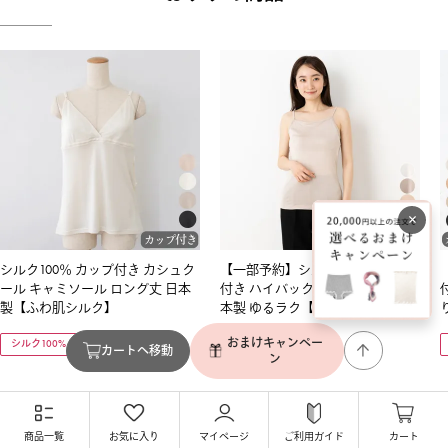
×
シルク100％ カップ付き カシュク
【一部予約】シルク100％ カップ
ール キャミソール ロング丈 日本
付き ハイバック キャミソール 日
製【ふわ肌シルク】
本製 ゆるラク【ふわ肌シルク】
おまけキャンペー
シルク100%
シルク100%
カートへ移動
ン
商品一覧
お気に入り
マイページ
ご利用ガイド
カート