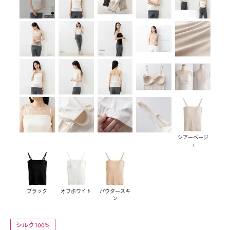
シアーベージ
ュ
ブラック
オフホワイト
パウダースキ
ン
シルク100%