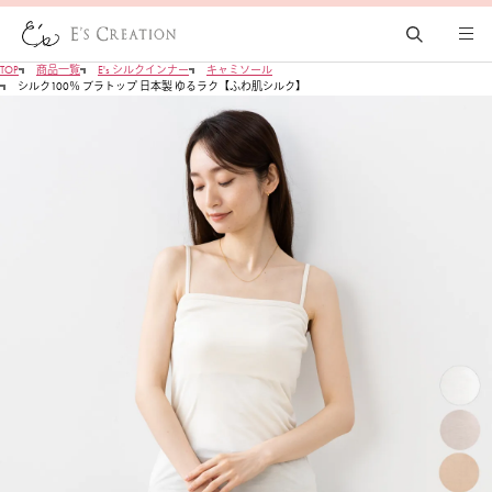
TOP
商品一覧
E's シルクインナー
キャミソール
シルク100％ ブラトップ 日本製 ゆるラク【ふわ肌シルク】