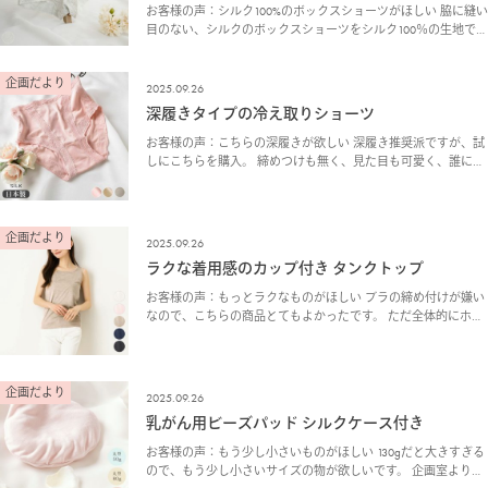
お客様の声：シルク100%のボックスショーツがほしい 脇に縫い
目のない、シルクのボックスショーツをシルク100％の生地で作
っていただけないでしょうか？皮膚の乾燥と、アトピー体質の
ため、ウエストゴムも苦手です。 ゴムは一切…
企画だより
2025.09.26
深履きタイプの冷え取りショーツ
お客様の声：こちらの深履きが欲しい 深履き推奨派ですが、試
しにこちらを購入。 締めつけも無く、見た目も可愛く、誰に見
られても構わないといった感じです。 冷えとりは良いけど、ウ
エストは…となります。 またピンク以外のカラー…
企画だより
2025.09.26
ラクな着用感のカップ付き タンクトップ
お客様の声：もっとラクなものがほしい ブラの締め付けが嫌い
なので、こちらの商品とてもよかったです。 ただ全体的にホー
ルド感があるので、もっとラクな着用感のものが欲しいです。
企画室より：後ろ身頃のゴムを無くし、よりラクな…
企画だより
2025.09.26
乳がん用ビーズパッド シルクケース付き
お客様の声：もう少し小さいものがほしい 130gだと大きすぎる
ので、もう少し小さいサイズの物が欲しいです。 企画室より：