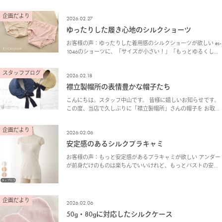
企画だより
2026.02.27
ゆったりした履き心地のシルクショーツ
お客様の声：ゆったりした着用感のシルクショーツが欲しい es-
1046のショーツに、「サイズが小さい！」「もっとゆるくして
ほしい！」との声を多くいただきました。 企画室より：後ろレ
ースを変更して、ゆったりとした着用感に …
スタッフブログ
2026.02.18
襟立製帽所の表情豊かな帽子たち
こんにちは。スタッフ中山です。 皆様に嬉しいお知らせです。
この度、当店で久しぶりに「襟立製帽所」さんの帽子を お取り
扱いさせていただくことになりました。 再開にあたり、昨年の
8月、岡山・倉敷美観地区にある店舗へお邪魔し…
企画だより
2026.02.06
安定感のあるシルクブラキャミ
お客様の声：もっと安定感があるブラキャミが欲しい アンダー
が前身だけのものは楽ちんでいいけれど、もっとバストの安定
感があるブラキャミが欲しい。 企画室より：アンダーゴムが一
周ある、シルクブラキャミをつくりました アンダー…
企画だより
2026.02.06
50g・80gに対応したシルクケース