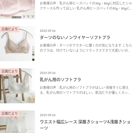
お客様の声：乳がん用ビーズパッドの50g・80gに対応したシル
クケースも作ってほしい 乳がん用ビーズパッドの50g・80gに対
応したシルクケースも作ってほしい。 企画室より：対応するサ
イズのシルクケースを作りました ふん…
企画だより
2025.09.26
ダーツのないノンワイヤーソフトブラ
お客様の声：ダーツがアウターに響くのが気になります こちら
のブラは、付けていないようにリラックスできて大変いいので
すが、バストのダーツが、アウターに響くのが気になります。
もう少し、補正ができたらいいのに。 企画室より：素…
企画だより
2025.09.26
乳がん用のソフトブラ
お客様の声：乳がん用のソフトブラがほしい 術後すぐに使え
る、乳がん用のソフトブラがほしい。肌当たりが優しくカップ
がしっかりしていて、傷口が痛くないもので。レースも放射線
治療している時は肌がガザガサするので、着けてるとチク…
企画だより
2025.09.26
ウエスト幅広レース 深履きショーツ&浅履きショ
ーツ