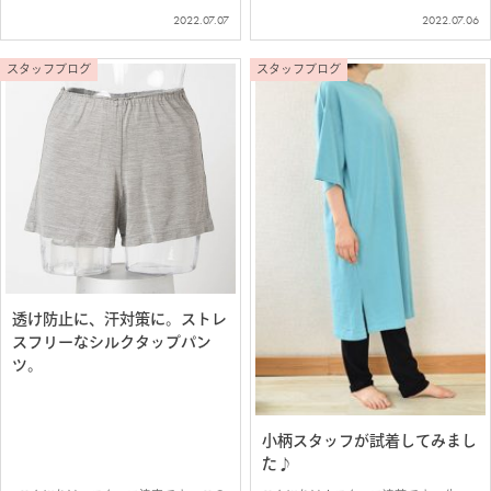
「シルクリネン リブソックス」がこの
し暑く、冷え性の私でも冷房なしでは眠
2022.07.07
2022.07.06
時期の必需品となっているので、ご紹介
れません(+_+) …しかし、夜中に冷えす
です♪ リネンとシルクの組み合わせが
ぎて目が冷めてしまうなど、 なかなか
爽やかで心地いい。 リネ…
ぐっすり熟睡とはいかな…
スタッフブログ
スタッフブログ
透け防止に、汗対策に。ストレ
スフリーなシルクタップパン
ツ。
小柄スタッフが試着してみまし
た♪