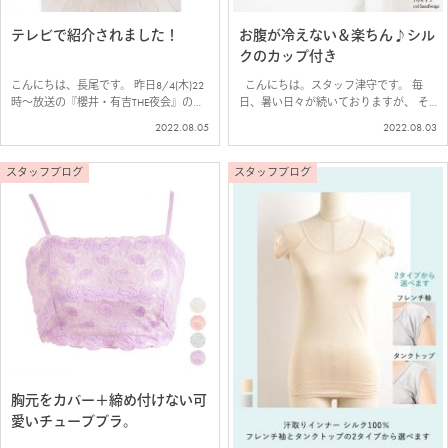
テレビで紹介されました！
お腹が冷えない＆楽ちん♪シル
クのカップ付き
こんにちは、長尾です。 昨日8/4(木)22
こんにちは。スタッフ津守です。 毎
時～放送の『櫻井・有吉THE夜会』の快
日、暑い日々が続いておりますが、 そ
眠！夏パジャマコレクションにて、当店
んな夏こそ、汗をかいてもサラサラなシ
2022.08.05
2022.08.03
のシルクパジャマが紹介されました！
ルクが大活躍！ 今回は、夏に手放せな
ベタつきにくく、お風呂上りもさらりと
い！ブラなしでもOK楽ちんカップ付き
快適なシルク100％ジャージー…
のご紹介！ 冷房や冷たい飲み…
スタッフブログ
スタッフブログ
胸元をカバー＋締め付けない可
愛いチューブブラ。