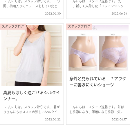
こんにちは。スタッフ津守です。 この
こんにちは！スタッフ遠藤です。 先
間、梅雨入りのニュースをしていたと思
日、新しく入荷した「コットンシルク
ったら、 今年は例年よりも早く、梅雨
半袖ワンピース」。 イーズオリジナル
2022.06.30
2022.06.24
があけて、日差しもきつくなってきまし
では珍しい豊富なカラー展開で 選ぶの
た(*_*; こういう時期こそ、涼しくて、
が迷ってしまいそうですよね。 また、
汗をかいてもサラサラ…
小柄な方は自分の体型に合うのかも 悩
スタッフブログ
スタッフブログ
めるポ…
意外と見られている！？アウタ
ーに響きにくいショーツ
真夏も涼しく過ごせるシルクイ
ンナー。
こんにちは。スタッフ津守です。 暑が
こんにちは！スタッフ遠藤です。 汗ば
りさんにもオススメの涼しいシルクイン
む季節になり、薄着になる季節… 気にな
ナー。 ムシムシと暑い日が続く、この
るのが、下着の透けや響き。 特にショ
2022.06.22
2022.06.17
頃。 インナーは必須だけれど、着てい
ーツの響きは、意外と見られているとこ
て暑くないものがいい。 そんな暑がり
ろ。 ショーツの選び方で、もっと洋服