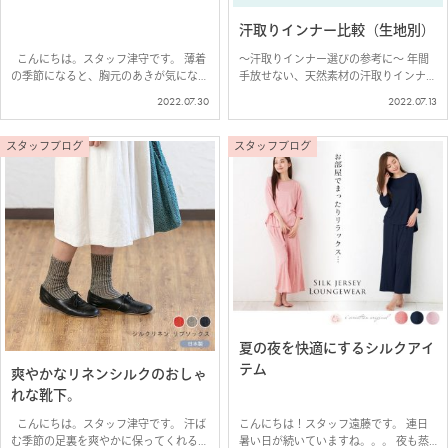
汗取りインナー比較（生地別）
こんにちは。スタッフ津守です。 薄着
～汗取りインナー選びの参考に～ 年間
の季節になると、胸元のあきが気になっ
手放せない、天然素材の汗取りインナ
てしまうこともしばしば。 そんな時に
ー。 種類が増えてきたので分かりやす
2022.07.30
2022.07.13
便利な「肌側シルク 総レース カップ付
く生地別に分けてみました♪ ぜひ、商
きチューブトップ」のご紹介です♪ 胸
品選びのご参考になさってみてください
元を上品にカバーしてくれ…
ね。 快適に着られて、アウターにひび
スタッフブログ
スタッフブログ
きにく…
夏の夜を快適にするシルクアイ
テム
爽やかなリネンシルクのおしゃ
れな靴下。
こんにちは。スタッフ津守です。 汗ば
こんにちは！スタッフ遠藤です。 連日
む季節の足裏を爽やかに保ってくれる、
暑い日が続いていますね。。。 夜も蒸