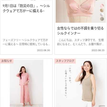
9月1日は「防災の日」。～シル
クウェアで万が一に備える~
女性ならではの不調を乗り切る
シルクインナー
フェーズフリー ～シルクウェアで万が
こんにちは。スタッフ津守です。 生理
一に備える～ 日常時に使用しているも
前になると、むくんだり、お腹や胸が張
のを、非常時にも役立てることができ
ったり、イライラ、肌荒れなど、 月経
2022.08.30
2022.08.23
る。 いつものときも、もしものとき
前症候群(PMS)である不調が出て、スト
も、常に快適に心地よく過ごせる新しい
レスになってしまいます。。 そんな
アイディア、”フェーズフリー&#…
PMSを快適に過ごすため…
お知らせ
スタッフブログ