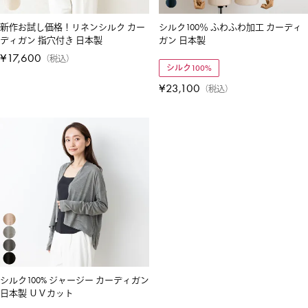
新作お試し価格！リネンシルク カー
シルク100％ ふわふわ加工 カーディ
ディガン 指穴付き 日本製
ガン 日本製
¥
17,600
税込
シルク100%
¥
23,100
税込
シルク100% ジャージー カーディガン
日本製 ＵＶカット