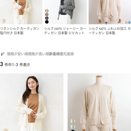
リネンシルク カーディガン
シルク100％ ジャージー カー
シルク100％ ふわふわ加工 カ
指穴付き 日本製
ディガン 日本製 ＵＶカット
ーディガン 日本製
価格が安い順
価格が高い順
新着順
優先度順
3
1
-
3
件中
件表示