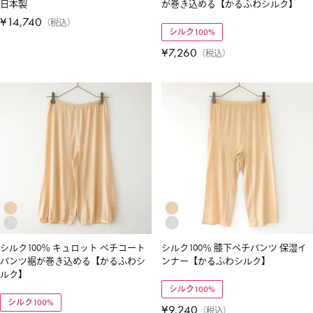
日本製
が巻き込める【かるふわシルク】
¥
14,740
税込
シルク100%
¥
7,260
税込
シルク100％ キュロット ペチコート
シルク100％ 膝下ペチパンツ 保湿イ
パンツ裾が巻き込める【かるふわシ
ンナー【かるふわシルク】
ルク】
シルク100%
シルク100%
¥
9,240
税込