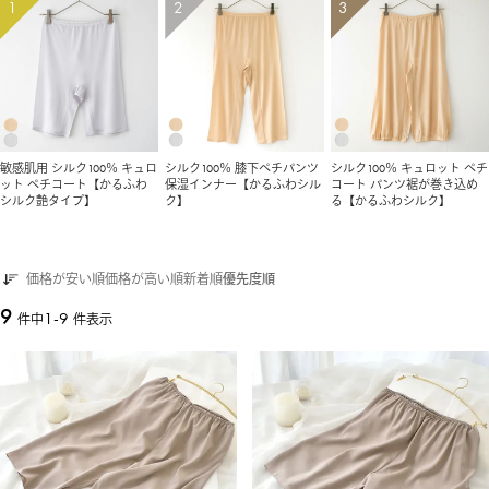
敏感肌用 シルク100％ キュロ
シルク100％ 膝下ペチパンツ
シルク100％ キュロット ペチ
ット ペチコート【かるふわ
保湿インナー【かるふわシル
コート パンツ裾が巻き込め
シルク艶タイプ】
ク】
る【かるふわシルク】
価格が安い順
価格が高い順
新着順
優先度順
9
1
-
9
件中
件表示