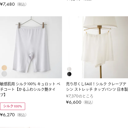
¥
7,480
税込
敏感肌用 シルク100％ キュロット ペ
売り尽くしSALE！シルク クレープデ
チコート【かるふわシルク艶タイ
シン ストレッチ タップパンツ 日本製
プ】
¥
7,370
のところ
¥
6,600
税込
シルク100%
¥
6,270
税込