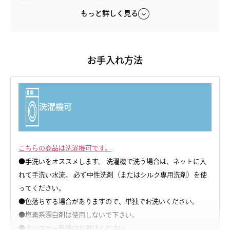
白杢（しろもく）/さくら杢/ちぐさ/亜麻色（あまいろ）/うす
もっと詳しく見る
ずみ
素材
シルク95％、ポリウレタン5%
お手入れ方法
原産国
日本製
洗濯機可
注意点
※天然繊維の性質上、お洗濯の際にどうしても縮みが起こる可
能性がございます。何卒ご了承下さいませ。また、大変デリケー
こちらの商品は洗濯機可です。
トな素材ですので、お取り扱いには十分ご配慮下さいますよう
●手洗いをオススメします。 洗濯機で洗う場合は、ネットに入
お願い申し上げます。
れて手洗い水流。 必ず中性洗剤（またはシルク専用洗剤）を使
※パッドのシワ・へこみが理由での返品交換はお受けできませ
ってください。
ん。
●色落ちする場合がありますので、単独でお洗いください。
●塩素系漂白剤は使用しないで下さい。
●タンブラー乾燥はお避けください。