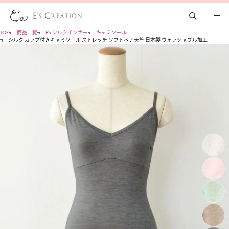
TOP
商品一覧
E's シルクインナー
キャミソール
シルク カップ付きキャミソール ストレッチ ソフトベア天竺 日本製 ウォッシャブル加工