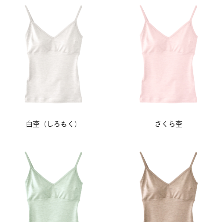
白杢（しろもく）
さくら杢