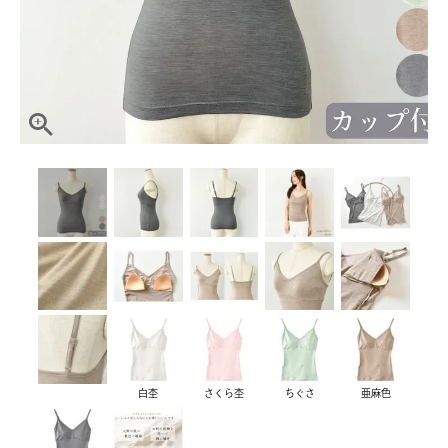
白杢
さくら杢
ちぐさ
亜麻色