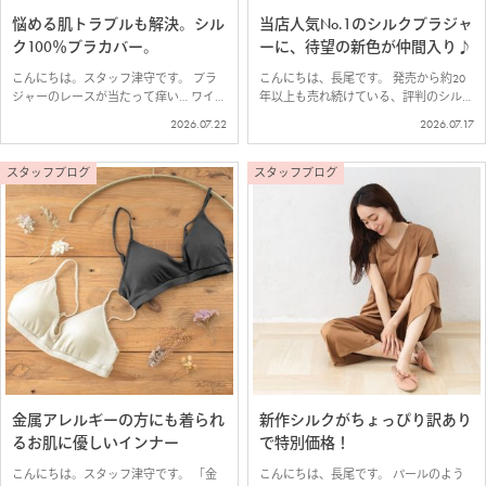
悩める肌トラブルも解決。シル
当店人気No.1のシルクブラジャ
ク100％ブラカバー。
ーに、待望の新色が仲間入り♪
こんにちは。スタッフ津守です。 ブラ
こんにちは、長尾です。 発売から約20
ジャーのレースが当たって痒い… ワイヤ
年以上も売れ続けている、評判のシルク
ー、ゴム、ホックが刺激になってしま
ノンワイヤーブラジャーに、新色が入荷
2026.07.22
2026.07.17
う… そんな敏感肌さんにおすすめのシル
しました＾＾ お客様からのリクエスト
ク100％ブラカバーの紹介です。 ■シル
を多くいただいたベージュカラー！ 新
ク100％ 薄テレコ ブラカバー …
色の『フレンチベージュ』は、ブロンズ
スタッフブログ
スタッフブログ
の…
金属アレルギーの方にも着られ
新作シルクがちょっぴり訳あり
るお肌に優しいインナー
で特別価格！
こんにちは。スタッフ津守です。 「金
こんにちは、長尾です。 パールのよう