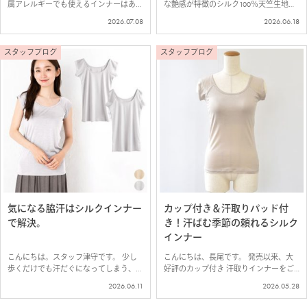
属アレルギーでも使えるインナーはあり
な艶感が特徴のシルク100％天竺生地で
ますか？」 とお客様からお問い合わせ
つくった新作4型が入荷しました！ 今回
2026.07.08
2026.06.18
をいただくことも多いので、おすすめの
使用した生地は、世界的有名ブランドか
コットンやシルクを使ったインナーをご
らの信頼も厚い【長谷川商店】の生地。
紹介。 お客様からのご要望で復活！コ
薄手で伸縮性があり、上品な艶感と、…
スタッフブログ
スタッフブログ
ット…
気になる脇汗はシルクインナー
カップ付き＆汗取りパッド付
で解決。
き！汗ばむ季節の頼れるシルク
インナー
こんにちは。スタッフ津守です。 少し
こんにちは、長尾です。 発売以来、大
歩くだけでも汗だぐになってしまう、こ
好評のカップ付き 汗取りインナーをご
の季節。 そんな夏を快適に過ごすため
紹介します＾＾ これ一枚で完結。ブラ
2026.06.11
2026.05.28
には汗取りインナーが必須。 汗をかい
いらずの汗取りインナー 柔らかくふん
てもサラサラなシルクは、汗取りインナ
わりとした「ふわ肌シルク100％」生地