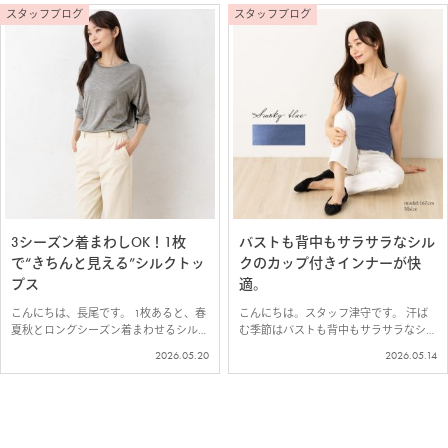
ーの中でも特におすすめ。 定番アイテ
でつくった、カップ付き＆汗取り付きの
スタッフブログ
スタッフブログ
ムに…
イ…
3シーズン着まわしOK！1枚
バストも背中もサラサラなシル
で“きちんと見える”シルクトッ
クのカップ付きインナーが快
プス
適。
こんにちは、長尾です。 1枚あると、春
こんにちは。スタッフ津守です。 汗ば
夏秋とロングシーズン着まわせるシルク
む季節はバストも背中もサラサラなシル
トップスをご紹介します＾＾ お肌に溶
クのカップ付きインナーが快適です。
2026.05.20
2026.05.14
け込むようなシルク100％ジャージー仕
薄着の季節は少しでも身軽に過ごしたい
立て 柔らかく伸びて、素肌に心地よく
から、カップ付きインナーの出番が増え
なじむ、シルク100％ジャージー素材…
ます。 ブラジャーが不要な点と、バス
トだ…