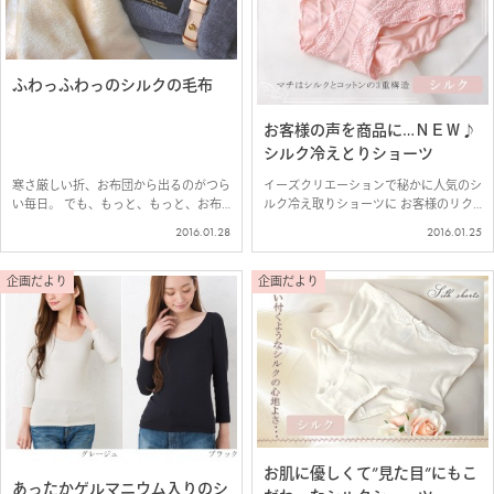
ふわっふわっのシルクの毛布
お客様の声を商品に…ＮＥＷ♪
シルク冷えとりショーツ
寒さ厳しい折、お布団から出るのがつら
イーズクリエーションで秘かに人気のシ
い毎日。 でも、もっと、もっと、お布
ルク冷え取りショーツに お客様のリク
団から離れたくなくなるぐらい 気持ち
エストにお応えして、深ばきタイプが登
2016.01.28
2016.01.25
のいいシルクの毛布のご紹介(^^) イー
場です。 こちらの冷えとりショーツ
ズクリエーションで人気の 極上家蚕シ
は冷えとりルールに合わせて、 マチは
ルクの毛布。 昨日、ま…
「シルク・コッ…
企画だより
企画だより
お肌に優しくて”見た目”にもこ
あったかゲルマニウム入りのシ