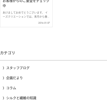
お客様からのご要望をチェック
中
あけましておめでとうございます。 イ
ーズクリエーションでは、来月から春夏
に向けての売れ筋商品の備蓄が始まりま
2016.01.07
す。 シルク生地は高額ですし、扱いづ
らい生地なので、 日本だと作ってくだ
さる工場さんも少なく、一度に大量には
生産…
カテゴリ
スタッフブログ
企画だより
コラム
シルクと繊維の知識