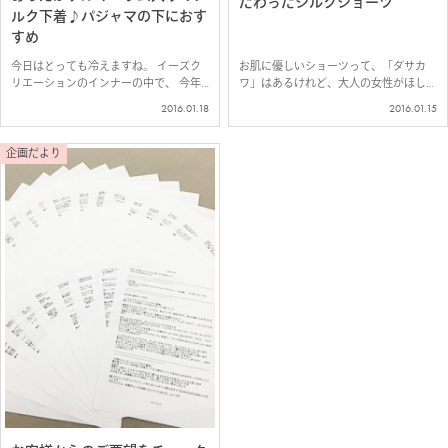
だわったシルクショーツ
ルク下着♪パジャマの下におす
すめ
今日はとっても冷えますね。 イーズク
お肌に優しいショーツって、「ダサカ
リエーションのインナーの中で、 今年
ワ」はあるけれど、大人の女性がほしい
で発売１０年目というロングセラーの下
って思う ちょっとおしゃれなタイプっ
2016.01.18
2016.01.15
着があります。 ゲルマニウムが練りこ
てなかなかありません。 だからちょっ
まれた、肌側シルクの下着です。 今
と挑戦してみました^_^; 肌よわさんに
日みたいに冷え…
は、嫌われるかもしれないけれど、少し
企画だより
だ…