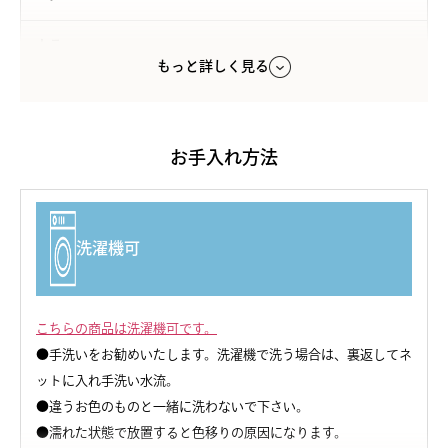
カラー
もっと詳しく見る
ペールピンク/グレー
素材
身生地：シルク100％ （シルク絹紡糸100-110g）
お手入れ方法
レース：ナイロン、ポリウレタン、その他
原産国
洗濯機可
日本製
注意点
こちらの商品は洗濯機可です。
●手洗いをお勧めいたします。洗濯機で洗う場合は、裏返してネ
ットに入れ手洗い水流。
●違うお色のものと一緒に洗わないで下さい。
●濡れた状態で放置すると色移りの原因になります。