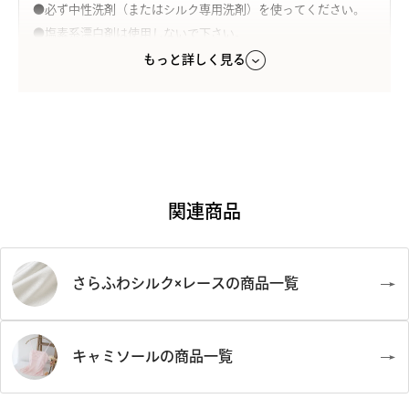
●必ず中性洗剤（またはシルク専用洗剤）を使ってください。
●塩素系漂白剤は使用しないで下さい。
※画像のようにレースに赤や青など染料が複数箇所に付着して
●タンブラー乾燥はお避けください。
もっと詳しく見る
いる場合がございますが、こちらは不備ではございません。予
●色移りの原因となりますので、違うお色のものと一緒に洗わ
めご了承くださいませ。
ないで下さい。
●直射日光は厳禁。日陰で吊り干しをして下さい。
※天然繊維の性質上、お洗濯の際にどうしても縮みが起こる可
能性がございます。何卒ご了承下さいませ。また、大変デリケー
トな素材ですので、お取り扱いには十分ご配慮下さいますよう
関連商品
お願い申し上げます。
※パッドのシワ・へこみが理由での返品交換はお受けできませ
ん。
さらふわシルク×レースの商品一覧
キャミソールの商品一覧