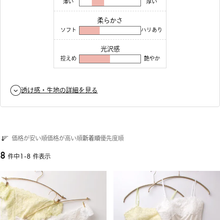
薄い
厚い
柔らかさ
ソフト
ハリあり
光沢感
控えめ
艶やか
透け感・生地の詳細を見る
価格が安い順
価格が高い順
新着順
優先度順
8
1
-
8
件中
件表示