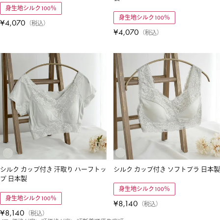
身生地シルク100％
身生地シルク100％
¥
4,070
税込
¥
4,070
税込
シルク カップ付き 汗取り ハーフトッ
シルク カップ付き ソフトブラ 日本製
プ 日本製
身生地シルク100％
身生地シルク100％
¥
8,140
税込
¥
8,140
税込