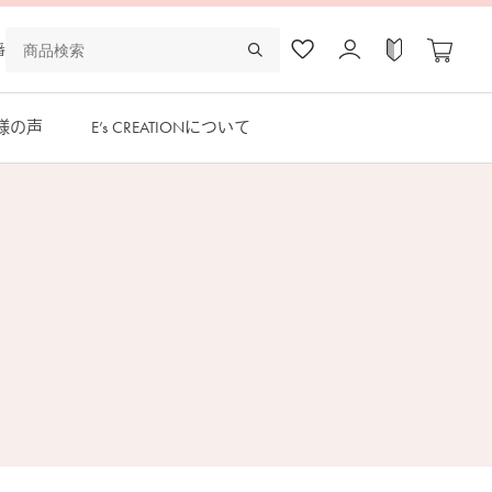
番
様の声
E’s CREATIONについて