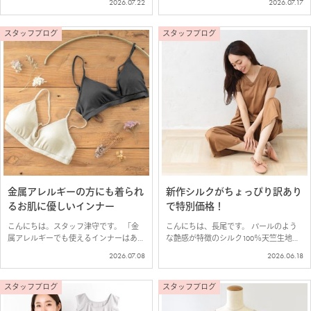
2026.07.22
2026.07.17
う… そんな敏感肌さんにおすすめのシル
しました＾＾ お客様からのリクエスト
ク100％ブラカバーの紹介です。 ■シル
を多くいただいたベージュカラー！ 新
ク100％ 薄テレコ ブラカバー …
色の『フレンチベージュ』は、ブロンズ
スタッフブログ
スタッフブログ
の…
金属アレルギーの方にも着られ
新作シルクがちょっぴり訳あり
るお肌に優しいインナー
で特別価格！
こんにちは。スタッフ津守です。 「金
こんにちは、長尾です。 パールのよう
属アレルギーでも使えるインナーはあり
な艶感が特徴のシルク100％天竺生地で
ますか？」 とお客様からお問い合わせ
つくった新作4型が入荷しました！ 今回
2026.07.08
2026.06.18
をいただくことも多いので、おすすめの
使用した生地は、世界的有名ブランドか
コットンやシルクを使ったインナーをご
らの信頼も厚い【長谷川商店】の生地。
紹介。 お客様からのご要望で復活！コ
薄手で伸縮性があり、上品な艶感と、…
スタッフブログ
スタッフブログ
ット…