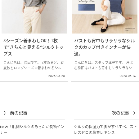
3シーズン着まわしOK！1枚
バストも背中もサラサラなシル
で“きちんと見える”シルクトッ
クのカップ付きインナーが快
プス
適。
こんにちは、長尾です。 1枚あると、春
こんにちは。スタッフ津守です。 汗ば
夏秋とロングシーズン着まわせるシルク
む季節はバストも背中もサラサラなシル
トップスをご紹介します＾＾ お肌に溶
クのカップ付きインナーが快適です。
2026.05.20
2026.05.14
け込むようなシルク100％ジャージー仕
薄着の季節は少しでも身軽に過ごしたい
立て 柔らかく伸びて、素肌に心地よく
から、カップ付きインナーの出番が増え
なじむ、シルク100％ジャージー素材…
ます。 ブラジャーが不要な点と、バス
トだ…
前の記事
次の記事
NEW！肌側シルクのあったか長袖イン
シルクの保湿力で脚がすべすべ、スト
ナー
レスゼロの腹巻レギンス