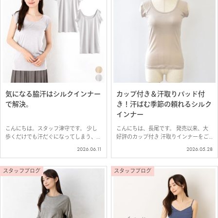
気になる脇汗はシルクインナー
カップ付き＆汗取りパッド付
で解決。
き！汗ばむ季節の頼れるシルク
インナー
こんにちは。スタッフ津守です。 少し
こんにちは、長尾です。 発売以来、大
歩くだけでも汗だぐになってしまう、こ
好評のカップ付き 汗取りインナーをご
の季節。 そんな夏を快適に過ごすため
紹介します＾＾ これ一枚で完結。ブラ
2026.06.11
2026.05.28
には汗取りインナーが必須。 汗をかい
いらずの汗取りインナー 柔らかくふん
てもサラサラなシルクは、汗取りインナ
わりとした「ふわ肌シルク100％」生地
ーの中でも特におすすめ。 定番アイテ
でつくった、カップ付き＆汗取り付きの
スタッフブログ
スタッフブログ
ムに…
イ…