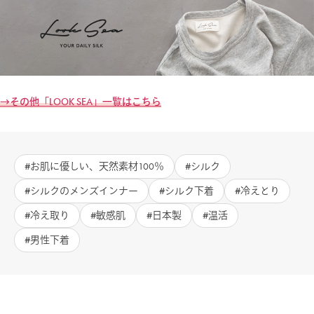
→その他「LOOK SEA」一覧はこち
ら
お肌に優しい、天然素材100％
シルク
シルクのメンズインナー
シルク下着
冷えとり
冷え取り
敏感肌
日本製
温活
男性下着