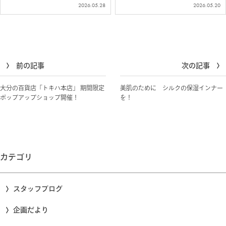
紹介します＾＾ これ一枚で完結。ブラ
トップスをご紹介します＾＾ お肌に溶
2026.05.28
2026.05.20
いらずの汗取りインナー 柔らかくふん
け込むようなシルク100％ジャージー仕
わりとした「ふわ肌シルク100％」生地
立て 柔らかく伸びて、素肌に心地よく
でつくった、カップ付き＆汗取り付きの
なじむ、シルク100％ジャージー素材…
イ…
前の記事
次の記事
大分の百貨店「トキハ本店」 期間限定
美肌のために シルクの保湿インナー
ポップアップショップ開催！
を！
カテゴリ
スタッフブログ
企画だより