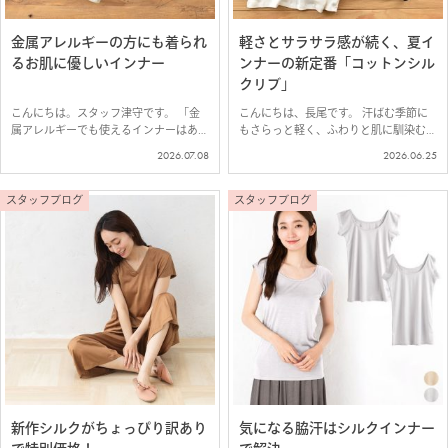
金属アレルギーの方にも着られ
軽さとサラサラ感が続く、夏イ
るお肌に優しいインナー
ンナーの新定番「コットンシル
クリブ」
こんにちは。スタッフ津守です。 「金
こんにちは、長尾です。 汗ばむ季節に
属アレルギーでも使えるインナーはあり
もさらっと軽く、ふわりと肌に馴染む、
ますか？」 とお客様からお問い合わせ
コットンシルクリブのインナーが復活し
2026.07.08
2026.06.25
をいただくことも多いので、おすすめの
ました＾＾ 今回は、以前人気の高かっ
コットンやシルクを使ったインナーをご
た、レギンス、ソフトブラ、長袖ハイネ
紹介。 お客様からのご要望で復活！コ
ックに加えて、 新作のスクエアネック
スタッフブログ
スタッフブログ
ット…
タ…
新作シルクがちょっぴり訳あり
気になる脇汗はシルクインナー