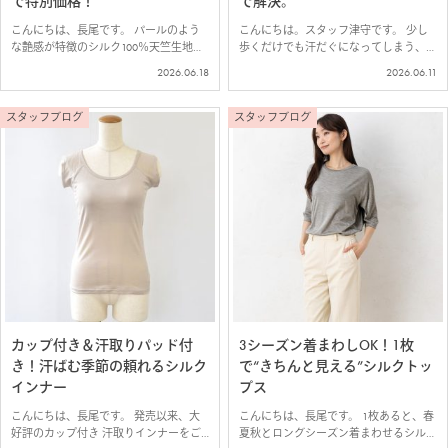
で特別価格！
で解決。
こんにちは、長尾です。 パールのよう
こんにちは。スタッフ津守です。 少し
な艶感が特徴のシルク100％天竺生地で
歩くだけでも汗だぐになってしまう、こ
つくった新作4型が入荷しました！ 今回
の季節。 そんな夏を快適に過ごすため
2026.06.18
2026.06.11
使用した生地は、世界的有名ブランドか
には汗取りインナーが必須。 汗をかい
らの信頼も厚い【長谷川商店】の生地。
てもサラサラなシルクは、汗取りインナ
薄手で伸縮性があり、上品な艶感と、…
ーの中でも特におすすめ。 定番アイテ
スタッフブログ
スタッフブログ
ムに…
カップ付き＆汗取りパッド付
3シーズン着まわしOK！1枚
き！汗ばむ季節の頼れるシルク
で“きちんと見える”シルクトッ
インナー
プス
こんにちは、長尾です。 発売以来、大
こんにちは、長尾です。 1枚あると、春
好評のカップ付き 汗取りインナーをご
夏秋とロングシーズン着まわせるシルク