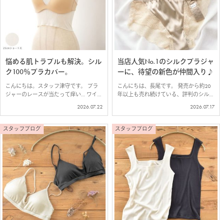
悩める肌トラブルも解決。シル
当店人気No.1のシルクブラジャ
ク100％ブラカバー。
ーに、待望の新色が仲間入り♪
こんにちは。スタッフ津守です。 ブラ
こんにちは、長尾です。 発売から約20
ジャーのレースが当たって痒い… ワイヤ
年以上も売れ続けている、評判のシルク
ー、ゴム、ホックが刺激になってしま
ノンワイヤーブラジャーに、新色が入荷
2026.07.22
2026.07.17
う… そんな敏感肌さんにおすすめのシル
しました＾＾ お客様からのリクエスト
ク100％ブラカバーの紹介です。 ■シル
を多くいただいたベージュカラー！ 新
ク100％ 薄テレコ ブラカバー …
色の『フレンチベージュ』は、ブロンズ
スタッフブログ
スタッフブログ
の…