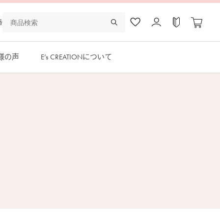
番
様の声
E’s CREATIONについて