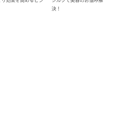
とり効果を高めるピン
シルクで美容のお悩み解
決！