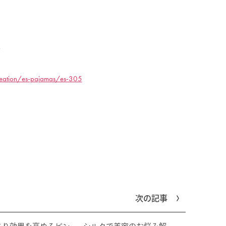
ン
creation/es-pajamas/es-305
次の記事