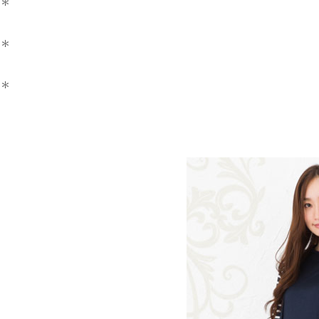
＊
＊
＊