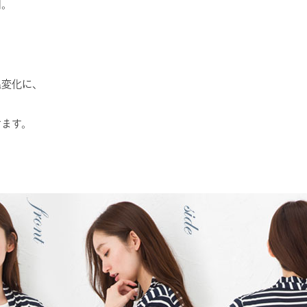
用。
温変化に、
けます。