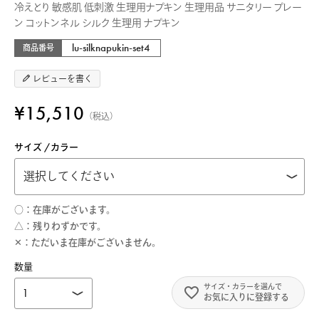
冷えとり 敏感肌 低刺激 生理用ナプキン 生理用品 サニタリー プレー
ン コットンネル シルク 生理用 ナプキン
lu-silknapukin-set4
商品番号
レビューを書く
¥
15,510
税込
サイズ
カラー
○
在庫がございます。
△
残りわずかです。
✕
ただいま在庫がございません。
お気に入りに登録する