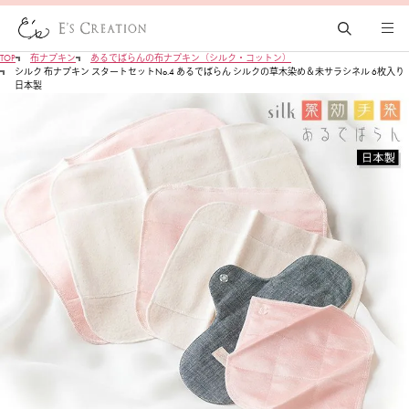
TOP
布ナプキン
あるでばらんの布ナプキン（シルク・コットン）
シルク 布ナプキン スタートセットNo.4 あるでばらん シルクの草木染め＆未サラシネル 6枚入り
日本製