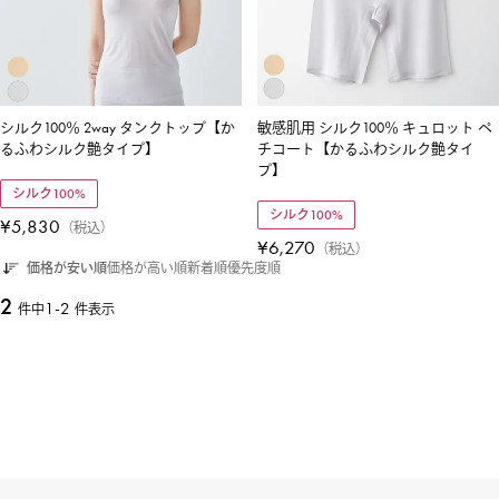
シルク100％ 2way タンクトップ【か
敏感肌用 シルク100％ キュロット ペ
るふわシルク艶タイプ】
チコート【かるふわシルク艶タイ
プ】
シルク100%
シルク100%
¥
5,830
税込
¥
6,270
税込
価格が安い順
価格が高い順
新着順
優先度順
2
1
-
2
件中
件表示