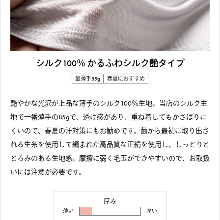
シルク100％ かるふわシルク艶タイプ
最薄手85g
春夏におすすめ
艶やかな光沢が上品な薄手のシルク100％生地。当店のシルク生
地で一番薄手の85gで、透け感があり、重ね着してもかさばりに
くいので、春夏の汗対策にもお勧めです。繭から最初に取り出さ
れる生糸を使用して編まれた高品質な正絹を使用し、しっとりと
とろみのある生地感。摩擦に弱く毛玉ができやすいので、お取扱
いには注意が必要です。
厚み
薄い
厚い