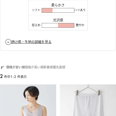
柔らかさ
ソフト
ハリあり
光沢感
控えめ
艶やか
透け感・生地の詳細を見る
価格が安い順
価格が高い順
新着順
優先度順
2
1
-
2
件中
件表示