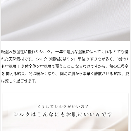
吸湿＆放湿性に優れたシルク。 一年中適度な湿度に保ってくれる とても優
れた天然素材です。 シルクの繊維にはミクロ単位の すき間が多く、3分の1
も空気層！ 身体全体を空気層で覆うことに なるわけですから、熱の伝導率
を 抑える結果、冬は暖かくなり、 同時に肌から素早く離散させる 結果、夏
は涼しく過ごせます。