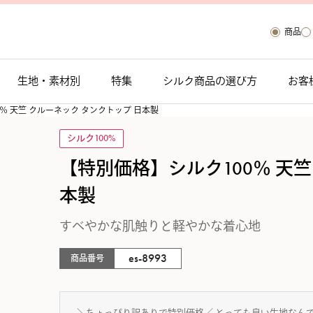
商品
生地・素材別
特集
シルク商品の選び方
お客
％ 天竺 クルーネック タンクトップ 日本製
シルク100%
【特別価格】シルク100％ 天竺
本製
すべやかな肌触りと軽やかな着心地
es-8993
商品番号
＼ちょっぴり訳ありで特別価格／
とっても良い生地なん