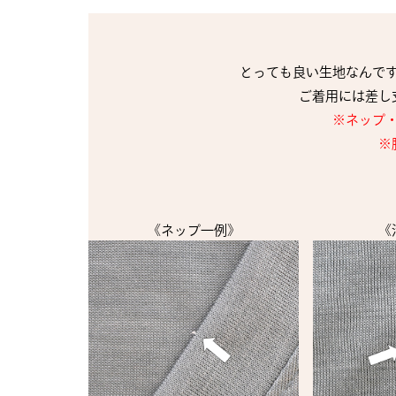
とっても良い生地なんで
ご着用には差し
※ネップ
※
《ネップ一例》
《