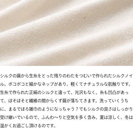
シルクの繭から生糸をとった残りのわたをつむいで作られたシルクノイ
ル。ポコポコと細かなネップがあり、軽くてナチュラルな肌触りです。
生糸で作られた正絹のシルクと違って、光沢もなく、糸も凹凸があっ
て、ぼそぼそと繊維の間からくず繭が落ちてきます。洗っていくうち
に、まるでぼろ雑巾のようになっちゃう？でもシルクの良さはしっかり
受け継いでいるので、ふんわ～りと空気を多く含み、夏は涼しく、冬は
温かくお過ごし頂けるのです。