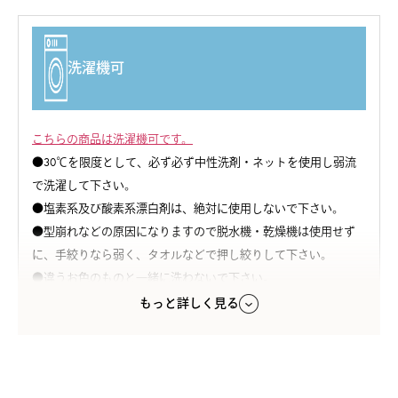
カラー
オフホワイト/ピンク
洗濯機可
素材
生地：シルク100％（シルクノイル天竺）
縫製糸：シルク100％
こちらの商品は洗濯機可です。
●30℃を限度として、必ず必ず中性洗剤・ネットを使用し弱流
原産国
で洗濯して下さい。
日本製
●塩素系及び酸素系漂白剤は、絶対に使用しないで下さい。
注意点
●型崩れなどの原因になりますので脱水機・乾燥機は使用せず
※この商品は天然絹100%の特性上多少の織り傷・節（ネッ
に、手絞りなら弱く、タオルなどで押し絞りして下さい。
プ）・色差等がありますが、使用上は問題ありませんのでご了
●違うお色のものと一緒に洗わないで下さい。
承下さい。
●濡れた状態で放置すると色移りの原因になります。
もっと詳しく見る
※天然繊維の性質上、お洗濯の際にどうしても縮みが起こる可
●直射日光は黄変の原因になります。干すときはシワを伸ばし形
能性がございます。何卒ご了承下さいませ。また、大変デリケー
を整えてから必ず日陰で吊り干しをして下さい。
トな素材ですので、お取り扱いには十分ご配慮下さいますよう
●アイロンは使用しないで下さい。
お願い申し上げます。
●ドライクリーニング不可