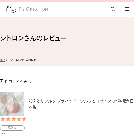
シトロンさんのレビュー
TOP
シトロンさんのレビュー
7
1
-
7
件中
件表示
冷えとりシルク ブラパッド シルクとコットンの5重構造 日
本製
購入者