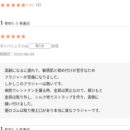
5.00
1
1
1
-
1
件中
件表示
カンパニュラ
14
女性
購入者
投稿日
2025/08/28
高齢になるに連れて、敏感肌と締め付けが苦手なため

ブラジャーが苦痛になりました。

しかしこのブラジャーは救いです。

病院でレントゲンを撮る時、金具は禁止なので、肩ひもと

金具は取り外し、シルク地でストラップを作り、表側に

縫い付けました。

裾のゴムは取り換え口があり本当に楽なブラジャーです。
1
1
-
1