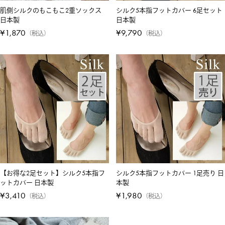
肌側シルクのもこもこ2重ソックス
シルク5本指フットカバー 6足セット
日本製
日本製
¥
1,870
¥
9,790
税込
税込
【お得な2足セット】シルク5本指フ
シルク5本指フットカバー 1足売り 日
ットカバー 日本製
本製
¥
3,410
¥
1,980
税込
税込