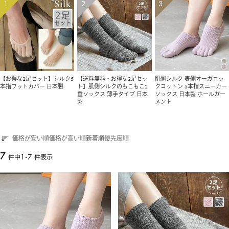
【お得な2足セット】シルク5
【送料無料・お得な2足セッ
肌側シルク 表側オーガニッ
本指フットカバー 日本製
ト】肌側シルクのもこもこ2
クコットン 5本指スニーカー
重ソックス 薄手タイプ 日本
ソックス 日本製 ホールガー
製
メント
価格が安い順
価格が高い順
新着順
優先度順
7
1
-
7
件中
件表示