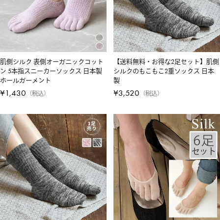
肌側シルク 表側オーガニックコット
【送料無料・お得な2足セット】肌側
ン 5本指スニーカーソックス 日本製
シルクのもこもこ2重ソックス 日本
ホールガーメント
製
¥
1,430
¥
3,520
税込
税込