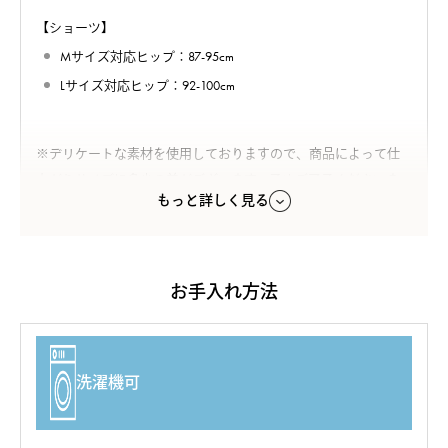
【ショーツ】
Mサイズ対応ヒップ：87-95cm
Lサイズ対応ヒップ：92-100cm
※デリケートな素材を使用しておりますので、商品によって仕
上がりサイズに多少の差がございます。予めご了承くださいま
もっと詳しく見る
せ。
カラー
オフホワイト
お手入れ方法
素材
カップ裏・ショーツ前後中央裏・マチ裏：シルク95％、ポリウ
洗濯機可
レタン5％（シルクサテン）
ブラジャーアンダー部分：シルク100%（シルクテレコ）
レース：ナイロン、ポリウレタン、その他