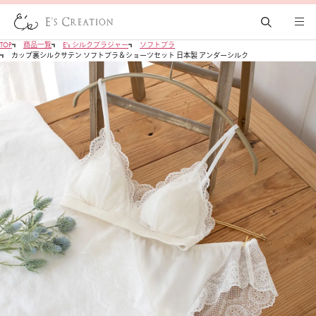
TOP
商品一覧
E's シルクブラジャー
ソフトブラ
カップ裏シルクサテン ソフトブラ＆ショーツセット 日本製 アンダーシルク