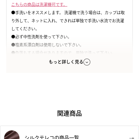
こちらの商品は洗濯機可です。
原産国
●手洗いをオススメします。 洗濯機で洗う場合は、カップは取
日本製
り外して、ネットに入れ、できれば単独で手洗い水流でお洗濯
してください。
注意点
●必ず中性洗剤を使って下さい。
※天然繊維の性質上、お洗濯の際にどうしても縮みが起こる可
●塩素系漂白剤は使用しないで下さい。
能性がございます。何卒ご了承下さいませ。また、大変デリケー
●色落ちする場合がありますので、単独で洗って下さい。
トな素材ですので、お取り扱いには十分ご配慮下さいますよう
●濡れた状態で放置すると色移りの原因になりますのでお避け
もっと詳しく見る
お願い申し上げます。
下さい。
※天然繊維（綿、毛、絹など）を使用した製品は摩擦に強くあ
●タンブラー乾燥はお避け下さい。
りませんので、ご理解いただけますよう御願い申し上げます。
●洗濯後は形を整えて日陰で吊り干しをして下さい。
※こちらの商品は、衛生上の観点から開封後の返品・交換はお
●アイロンは使用しないで下さい。
受けできないこととなっております。返品・交換は開封前のみお
受けいたしますので、予めご了承下さいませ。
関連商品
シルクテレコの商品一覧